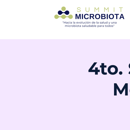
4to.
M